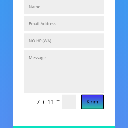
=
7 + 11
Kirim