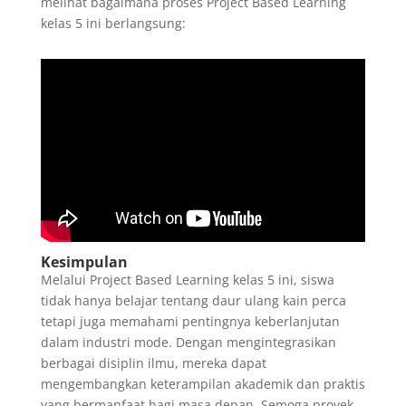
melihat bagaimana proses Project Based Learning
kelas 5 ini berlangsung:
Kesimpulan
Melalui Project Based Learning kelas 5 ini, siswa
tidak hanya belajar tentang daur ulang kain perca
tetapi juga memahami pentingnya keberlanjutan
dalam industri mode. Dengan mengintegrasikan
berbagai disiplin ilmu, mereka dapat
mengembangkan keterampilan akademik dan praktis
yang bermanfaat bagi masa depan. Semoga proyek