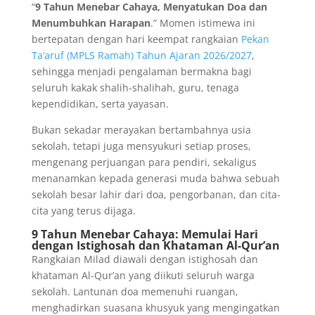
“
9 Tahun Menebar Cahaya, Menyatukan Doa dan
Menumbuhkan Harapan
.” Momen istimewa ini
bertepatan dengan hari keempat rangkaian
Pekan
Ta’aruf (MPLS Ramah) Tahun Ajaran 2026/2027
,
sehingga menjadi pengalaman bermakna bagi
seluruh kakak shalih-shalihah, guru, tenaga
kependidikan, serta yayasan.
Bukan sekadar merayakan bertambahnya usia
sekolah, tetapi juga mensyukuri setiap proses,
mengenang perjuangan para pendiri, sekaligus
menanamkan kepada generasi muda bahwa sebuah
sekolah besar lahir dari doa, pengorbanan, dan cita-
cita yang terus dijaga.
9 Tahun Menebar Cahaya: Memulai Hari
dengan Istighosah dan Khataman Al-Qur’an
Rangkaian Milad diawali dengan istighosah dan
khataman Al-Qur’an yang diikuti seluruh warga
sekolah. Lantunan doa memenuhi ruangan,
menghadirkan suasana khusyuk yang mengingatkan